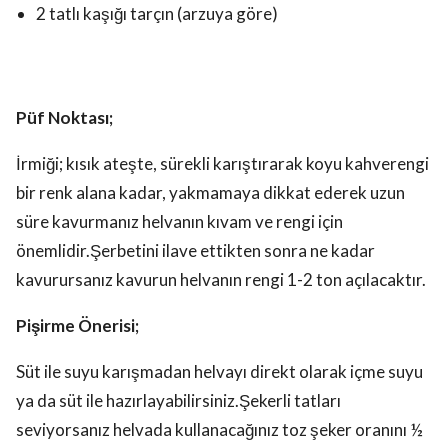
2 tatlı kaşığı tarçın (arzuya göre)
Püf Noktası;
İrmiği; kısık ateşte, sürekli karıştırarak koyu kahverengi
bir renk alana kadar, yakmamaya dikkat ederek uzun
süre kavurmanız helvanın kıvam ve rengi için
önemlidir.Şerbetini ilave ettikten sonra ne kadar
kavurursanız kavurun helvanın rengi 1-2 ton açılacaktır.
Pişirme Önerisi;
Süt ile suyu karışmadan helvayı direkt olarak içme suyu
ya da süt ile hazırlayabilirsiniz.Şekerli tatları
seviyorsanız helvada kullanacağınız toz şeker oranını ½