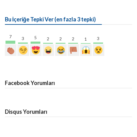
Bu İçeriğe Tepki Ver (en fazla 3 tepki)
7
5
3
3
2
2
2
1
Facebook Yorumları
Disqus Yorumları