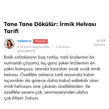
Tane Tane Dökülür: İrmik Helvası
Tarifi
nalanca
6,519
Yönetici
okunma
8 yıl önce
oluşturuldu.
—
1 yıl önce
güncellendi
Balık sofralarının baş tatlısı, tatlı krizlerinin bir
numaralı çözümü, kış günü şeker krizlerinin en
yakın komşusu, anında kavrulan sıcak sıcak irmik
helvası. Özellikle onlarca tatlı arasında kalori
açısından da görece daha kabul edilebilir olan
irmik helvasını öne çıkaran özelliklerden. Ve
özellikle seveni çok, sevmeyeninden daha
çok.Afiyet 0olsun.