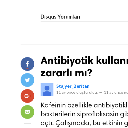
Disqus Yorumları
Antibiyotik kulla
zararlı mı?
Stajyer_Beritan
11 ay önce
oluşturuldu.
—
11 ay önce
gü
Kafeinin özellikle antibiyotik
bakterilerin siprofloksasin g
açtı. Çalışmada, bu etkinin g