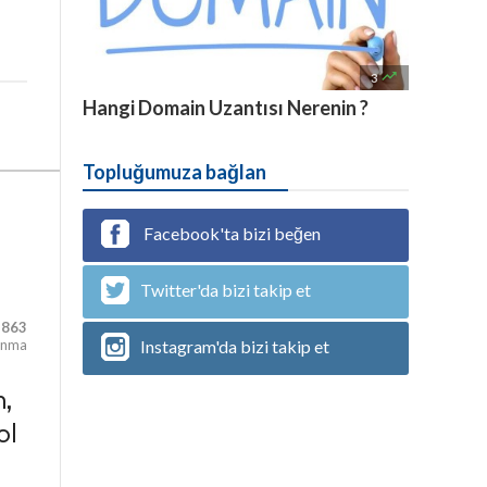

3
Hangi Domain Uzantısı Nerenin ?
Topluğumuza bağlan
Facebook'ta bizi beğen
Twitter'da bizi takip et
863
Instagram'da bizi takip et
unma
n,
ol