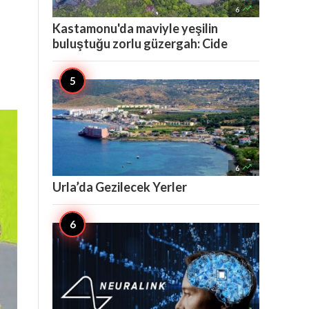

6
Kastamonu'da maviyle yeşilin
buluştuğu zorlu güzergah: Cide

6
Urla’da Gezilecek Yerler