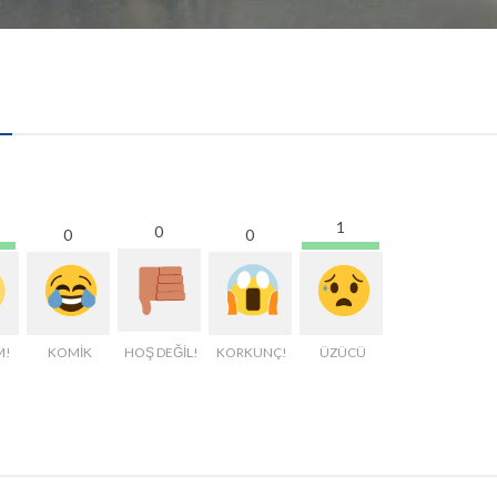
1
0
0
0
M!
KOMİK
HOŞ DEĞİL!
KORKUNÇ!
ÜZÜCÜ