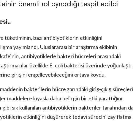
teinin önemli rol oynadığı tespit edildi
si..
e tüketiminin, bazı antibiyotiklerin etkinliğini
alışma yayımlandı. Uluslararası bir araştırma ekibinin
afeinin, antibiyotiklerle bakteri hücreleri arasındaki
raştırmacılar özellikle E. coli bakterisi üzerinde yoğunlaştı
erine girişini engelleyebileceğini ortaya koydu.
maddenin bakterilerin hücre zarındaki giriş-çıkış süreçler
iğer maddelere kıyasla daha belirgin bir etki yarattığını
n gibi sık kullanılan antibiyotiklerin bakteriler tarafından d
yotiklerin etkinliğini düşürerek tedavi sürecini zayıflatma