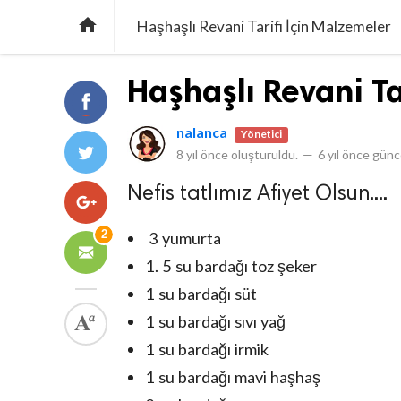

Haşhaşlı Revani Tarifi İçin Malzemeler
Haşhaşlı Revani Ta
nalanca
Yönetici
8 yıl önce
oluşturuldu.
—
6 yıl önce
günce
Nefis tatlımız Afiyet Olsun....
2
3 yumurta
1. 5 su bardağı toz şeker
1 su bardağı süt
1 su bardağı sıvı yağ
1 su bardağı irmik
1 su bardağı mavi haşhaş