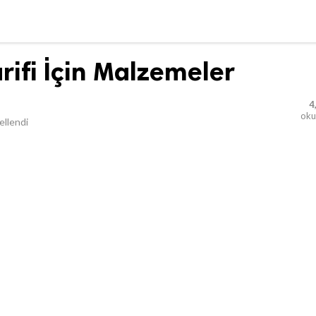
rifi İçin Malzemeler
4
ok
llendi