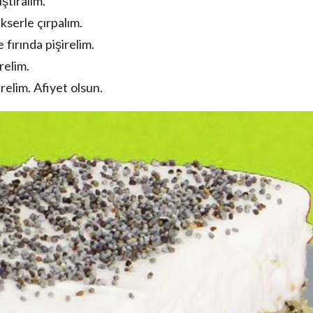
ştıralım.
serle çırpalım.
ırında pişirelim.
relim.
lim. Afiyet olsun.