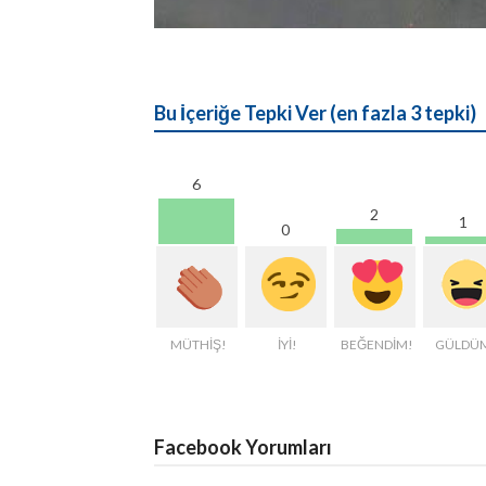
Bu İçeriğe Tepki Ver (en fazla 3 tepki)
6
2
1
0
MÜTHİŞ!
İYİ!
BEĞENDİM!
GÜLDÜ
Facebook Yorumları