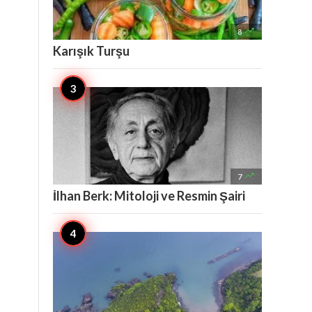

8
Karışık Turşu

7
İlhan Berk: Mitoloji ve Resmin Şairi