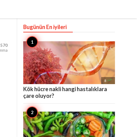
Bugünün En iyileri
,570
unma

8
Kök hücre nakli hangi hastalıklara
çare oluyor?