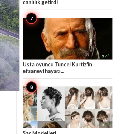
canlılık getirdi

3
Usta oyuncu Tuncel Kurtiz'in
efsanevi hayatı...

3
Saç Modelleri