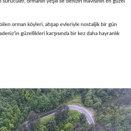
sürücüler, ormanın yeşili ile denizin mavisinin en güzel
bilen orman köyleri, ahşap evleriyle nostaljik bir gün
adeniz'in güzellikleri karşısında bir kez daha hayranlık