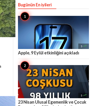
Bugünün En iyileri

5
Apple, 9 Eylül etkinliğini açıkladı
a

5
23 Nisan Ulusal Egemenlik ve Çocuk