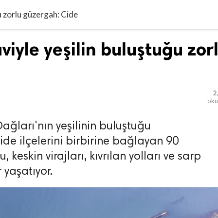
 zorlu güzergah: Cide
yle yeşilin buluştuğu zor
2
ok
ağları'nın yeşilinin buluştuğu
de ilçelerini birbirine bağlayan 90
u, keskin virajları, kıvrılan yolları ve sarp
 yaşatıyor.