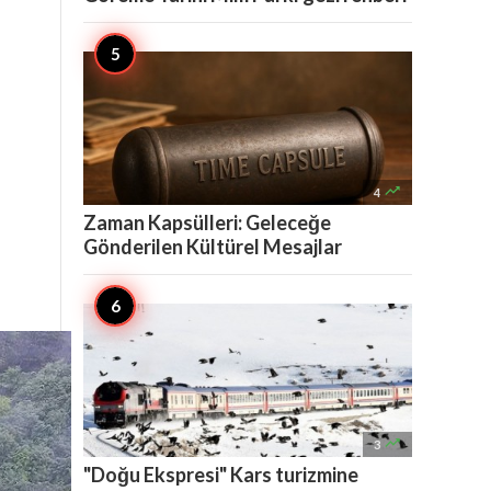

4
Zaman Kapsülleri: Geleceğe
Gönderilen Kültürel Mesajlar

3
"Doğu Ekspresi" Kars turizmine