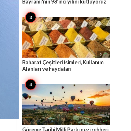
Bayramı'nın 98’inci yılını kutluyoruz

5
Baharat Çeşitleri İsimleri, Kullanım
Alanları ve Faydaları

4
Göreme Tarihi Milli Parkı gezi rehberi