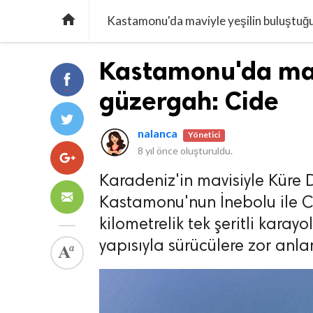

Kastamonu'da maviyle yeşilin buluştuğu
Kastamonu'da mavi
güzergah: Cide
nalanca
Yönetici
8 yıl önce
oluşturuldu.
Karadeniz'in mavisiyle Küre D
Kastamonu'nun İnebolu ile Ci
kilometrelik tek şeritli karayol
yapısıyla sürücülere zor anlar