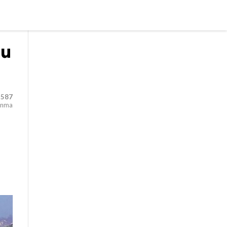
lu
,587
unma