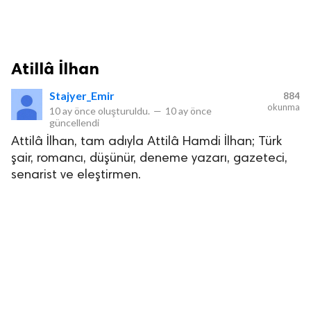
Atillâ İlhan
Stajyer_Emir
884
okunma
10 ay önce
oluşturuldu.
—
10 ay önce
güncellendi
Attilâ İlhan, tam adıyla Attilâ Hamdi İlhan; Türk
şair, romancı, düşünür, deneme yazarı, gazeteci,
senarist ve eleştirmen.